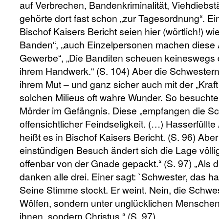
auf Verbrechen, Bandenkriminalität, Viehdiebs
gehörte dort fast schon „zur Tagesordnung“. Ei
Bischof Kaisers Bericht seien hier (wörtlich!) w
Banden“, „auch Einzelpersonen machen diese A
Gewerbe“, „Die Banditen scheuen keineswegs 
ihrem Handwerk.“ (S. 104) Aber die Schwestern
ihrem Mut – und ganz sicher auch mit der „Kraft
solchen Milieus oft wahre Wunder. So besuchten 
Mörder im Gefängnis. Diese „empfangen die Sc
offensichtlicher Feindseligkeit. (…) Hasserfüllte
heißt es in Bischof Kaisers Bericht. (S. 96) Ab
einstündigen Besuch ändert sich die Lage völlig
offenbar von der Gnade gepackt.“ (S. 97) „Als 
danken alle drei. Einer sagt: `Schwester, das 
Seine Stimme stockt. Er weint. Nein, die Schwes
Wölfen, sondern unter unglücklichen Menschen. 
ihnen, sondern Christus.“ (S. 97)