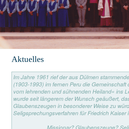
1
2
3
4
5
6
Aktuelles
Im Jahre 1961 rief der aus Dülmen stammende 
(1903-1993) im fernen Peru die Gemeinschaft
vom lehrenden und sühnenden Heiland« ins L
wurde seit längerem der Wunsch geäußert, da
Glaubenszeugen in besonderer Weise zu würd
Seligsprechungsverfahren für Friedrich Kaiser 
Missionar? Glaubenszeuge? Se