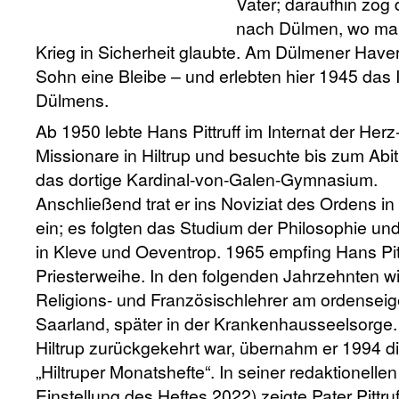
Vater; daraufhin zog 
nach Dülmen, wo ma
Krieg in Sicherheit glaubte. Am Dülmener Hav
Sohn eine Bleibe – und erlebten hier 1945 das 
Dülmens.
Ab 1950 lebte Hans Pittruff im Internat der Herz
Missionare in Hiltrup und besuchte bis zum Abi
das dortige Kardinal-von-Galen-Gymnasium.
Anschließend trat er ins Noviziat des Ordens i
ein; es folgten das Studium der Philosophie un
in Kleve und Oeventrop. 1965 empfing Hans Pitt
Priesterweihe. In den folgenden Jahrzehnten wir
Religions- und Französischlehrer am ordense
Saarland, später in der Krankenhausseelsorge
Hiltrup zurückgekehrt war, übernahm er 1994 die
„Hiltruper Monatshefte“. In seiner redaktionelle
Einstellung des Heftes 2022) zeigte Pater Pittr