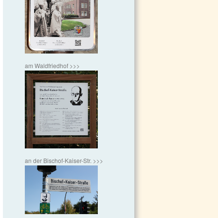
am Waldfriedhof >>>
an der Bischof-Kaiser-Str. >>>