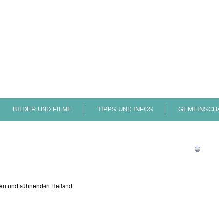
Start
Kontakt
Presse
BILDER UND FILME
TIPPS UND INFOS
GEMEINSCH
den und sühnenden Heiland