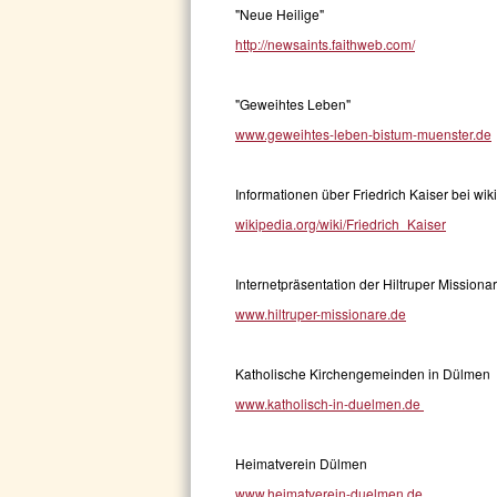
"Neue Heilige"
http://newsaints.faithweb.com/
"Geweihtes Leben"
www.geweihtes-leben-bistum-muenster.de
Informationen über Friedrich Kaiser bei wik
wikipedia.org/wiki/Friedrich_Kaiser
Internetpräsentation der Hiltruper Missiona
www.hiltruper-missionare.de
Katholische Kirchengemeinden in Dülmen
www.katholisch-in-duelmen.de
Heimatverein Dülmen
www.heimatverein-duelmen.de