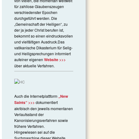
von vielen, die momentan weltweit
für zahllose Glaubenszeugen
verschiedenster Epochen
durchgeführt werden. Die
„Gemeinschaft der Heiligen“, zu
der ja jeder Christ berufen ist,
bekommt so einen eindrucksvollen
und vielfältigen Ausdruck.Das
vatikanische Dikasterium für Selig-
und Heiligsprechungen informiert
aufeiner eigenen
Website >>>
über aktuelle Verfahren.
Auch die Internetplattform
„New
Saints“ >>>
dokumentiert
akribisch den jeweils momentanen
Verlaufsstand der
Kanonisierungsv
erfahren sowie
frühere Verfahren.
Hingewiesen sei auf die
Suchmaschine dieser Website