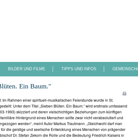
Start
Kontakt
Presse
BILDER UND FILME
TIPPS UND INFOS
GEMEINSCH
Blüten. Ein Baum."
t: Im Rahmen einer spirituell-musikalischen Feierstunde wurde in St.
rgestellt: Unter dem Titel „Sieben Blüten. Ein Baum.“ wird erstmals umfassend
1903-1993) skizziert und deren vielschichtigen Beziehungen zum künftigen
familiäre Hintergrund eines Menschen sollte zwar nicht verabsolutiert und
angezogen werden“, meint Autor Markus Trautmann. „Gleichwohl darf man
h für die geistige und seelische Entwicklung eines Menschen von prägender
schof Dr. Stefan Zekorn die Rolle und die Bedeutung Friedrich Kaisers in